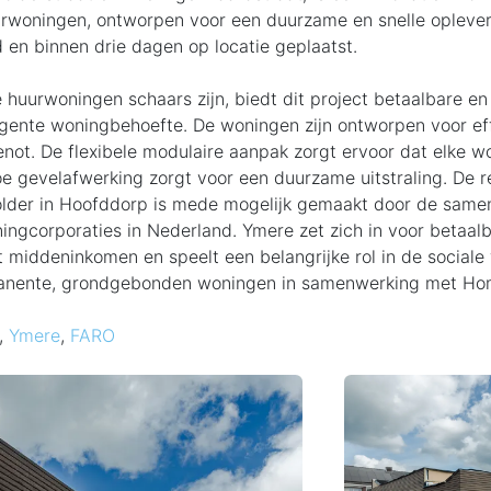
urwoningen, ontworpen voor een duurzame en snelle opleveri
 en binnen drie dagen op locatie geplaatst.
le huurwoningen schaars zijn, biedt dit project betaalbare e
ente woningbehoefte. De woningen zijn ontworpen voor eff
ot. De flexibele modulaire aanpak zorgt ervoor dat elke 
oe gevelafwerking zorgt voor een duurzame uitstraling.
De r
older in Hoofddorp is mede mogelijk gemaakt door de sam
ingcorporaties in Nederland. Ymere zet zich in voor betaal
 middeninkomen en speelt een belangrijke rol in de sociale 
anente, grondgebonden woningen in samenwerking met Ho
,
Ymere
,
FARO