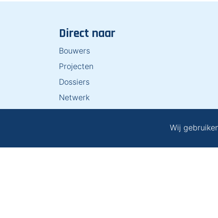
Direct naar
Bouwers
Projecten
Dossiers
Netwerk
Over ons
Wij gebruike
Contact
Project aanmelden
Netwerkprofiel aanmelden
Privacybeleid