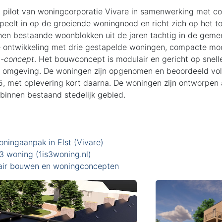
en pilot van woningcorporatie
Vivare
in samenwerking met co
 speelt in op de groeiende woningnood en richt zich op het
nen bestaande woonblokken uit de jaren tachtig in de gem
ge ontwikkeling met drie gestapelde woningen, compacte mo
g-concept
. Het bouwconcept is modulair en gericht op snelle
 omgeving. De woningen zijn opgenomen en beoordeeld vo
 met oplevering kort daarna. De woningen zijn ontworpen
binnen bestaand stedelijk gebied.
oningaanpak in Elst (Vivare)
=3 woning (1is3woning.nl)
air bouwen en woningconcepten