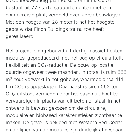
stedenbouwkundig plan Buiksloterham & Co en
bestaat uit 22 startersappartementen met een
commerciële plint, verdeeld over zeven bouwlagen.
Met een hoogte van 28 meter is het het hoogste
gebouw dat Finch Buildings tot nu toe heeft
gerealiseerd.
Het project is opgebouwd uit dertig massief houten
modules, geproduceerd met het oog op circulariteit,
flexibiliteit en CO₂-reductie. De bouw op locatie
duurde ongeveer twee maanden. In totaal is ruim 666
m³ hout verwerkt in het gebouw, waarmee circa 414
ton CO₂ is opgeslagen. Daarnaast is circa 562 ton
CO₂-uitstoot vermeden door het casco uit hout te
vervaardigen in plaats van uit beton of staal. In het
ontwerp is bewust gekozen om de circulaire,
modulaire en biobased karakteristieken zichtbaar te
maken. De gevel is bekleed met Western Red Cedar
en de lijnen van de modules zijn duidelijk afleesbaar.