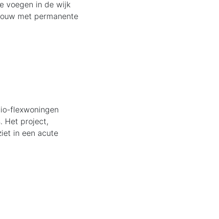
e voegen in de wijk
b bouw met permanente
dio-flexwoningen
 Het project,
et in een acute