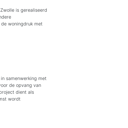
wolle is gerealiseerd
ndere
an de woningdruk met
 in samenwerking met
voor de opvang van
roject dient als
omst wordt