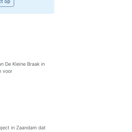
ct op
n De Kleine Braak in
n voor
oject in Zaandam dat