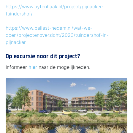
https://www.uytenhaak.nl/project/pijnacker-
tuindershof/
https://www.ballast-nedam.nl/wat-we-
doen/projectenoverzicht/2023/tuindershof-in-
pijnacker
Op excursie naar dit project?
Informeer
hier
naar de mogelijkheden.