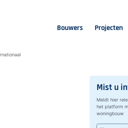
Bouwers
Projecten
rnationaal
Mist u i
Meldt hier rel
het platform m
woningbouw