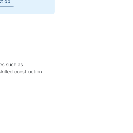
ct op
ges such as
skilled construction