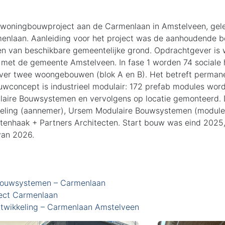
 woningbouwproject aan de Carmenlaan in Amstelveen, gel
enlaan. Aanleiding voor het project was de aanhoudende b
n van beschikbare gemeentelijke grond. Opdrachtgever is 
 met de gemeente Amstelveen. In fase 1 worden 74 sociale
 over twee woongebouwen (blok A en B). Het betreft perma
uwconcept is industrieel modulair: 172 prefab modules wor
laire Bouwsystemen en vervolgens op locatie gemonteerd. 
ling (aannemer), Ursem Modulaire Bouwsystemen (modules
Uytenhaak + Partners Architecten. Start bouw was eind 202
van 2026.
Bouwsystemen – Carmenlaan
ject Carmenlaan
wikkeling – Carmenlaan Amstelveen