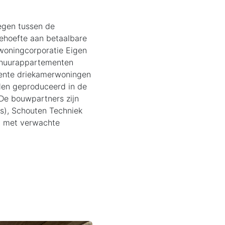
egen tussen de
ehoefte aan betaalbare
woningcorporatie Eigen
 huurappartementen
nente driekamerwoningen
den geproduceerd in de
De bouwpartners zijn
), Schouten Techniek
5, met verwachte