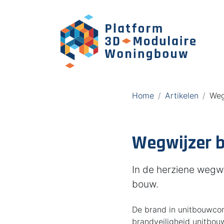
Home
Artikelen
Weg
Wegwijzer b
In de herziene wegwi
bouw.
De brand in unitbouwco
brandveiligheid unitbouw