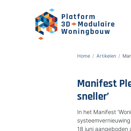
Home
Artikelen
Man
Manifest Pl
sneller’
In het Manifest ‘Won
systeemvernieuwing 
18 juni aangeboden a