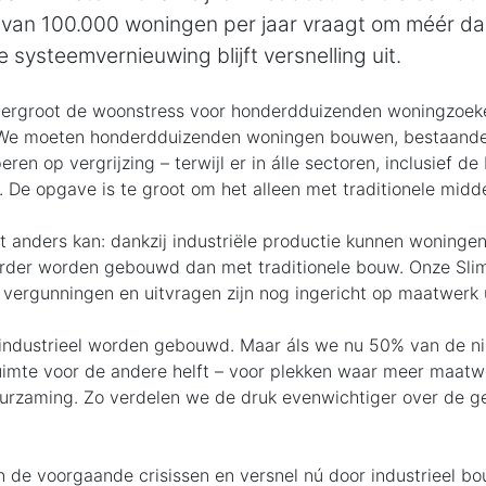
n 100.000 woningen per jaar vraagt om méér dan 
systeemvernieuwing blijft versnelling uit.
vergroot de woonstress voor honderdduizenden woningzoeke
 We moeten honderdduizenden woningen bouwen, bestaande
ren op vergrijzing – terwijl er in álle sectoren, inclusief d
 De opgave is te groot om het alleen met traditionele middel
t anders kan: dankzij industriële productie kunnen woningen 
rder worden gebouwd dan met traditionele bouw. Onze Slim
vergunningen en uitvragen zijn nog ingericht op maatwerk u
t industrieel worden gebouwd. Maar áls we nu 50% van de 
uimte voor de andere helft – voor plekken waar meer maatwe
uurzaming. Zo verdelen we de druk evenwichtiger over de 
 de voorgaande crisissen en versnel nú door industrieel b